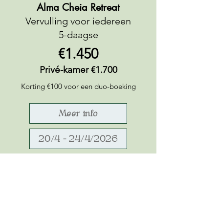
Alma Cheia Retreat
Vervulling voor iedereen
5-daagse
€1.450
Privé-kamer €1.700
Korting €100 voor een duo-boeking
Meer info
20/4 - 24/4/2026
Caminho da Alma
Bewuste wandelervaring
5-daagse
€950