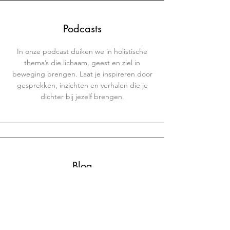
Podcasts
In onze podcast duiken we in holistische
thema’s die lichaam, geest en ziel in
beweging brengen. Laat je inspireren door
gesprekken, inzichten en verhalen die je
dichter bij jezelf brengen.
Blog
Onze blog brengt je verhalen, inzichten en
tips rond holistisch leven, ademwerk,
zelfzorg en nog veel meer. Laat je voeden
door woorden die vertragen, verdiepen en